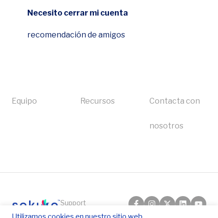
¿Cómo forzar la parada del terminal?
Lector de tarjetas 2 en 1 Payanywhere
Cómo emitir un reembolso o anular una
Necesito cerrar mi cuenta
El lector de tarjetas Payanywhere no se
transacción
Lector de tarjetas 3 en 1 de Payanywhere
recomendación de amigos
conecta
Terminal Ingenico Move 5000
El lector de tarjetas no responde
Ingenico Desk 2600
Olvidó o restableció su contraseña
Equipo
Recursos
Contacta con
¿Cómo reinicio o reinicio mi terminal?
Solución de problemas de Clover
nosotros
Solución de problemas Square
Solución de problemas First Data
Solución de problemas de Heartland
Support
Solución de problemas de Ingenico
Hub
Utilizamos cookies en nuestro sitio web