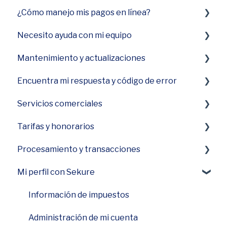
¿Cómo manejo mis pagos en línea?
Smart Terminal Mini (A77)
Necesito ayuda con mi equipo
Smart Terminal Mini
Terminal virtual Payments Hub
Mantenimiento y actualizaciones
Smart Keypad (A80) y Smart PINPad Pro (SP30)
Terminal no enciende
Encuentra mi respuesta y código de error
Smart POS+
Terminal no imprime
¿Cómo actualizo el software en mi dispositivo?
Servicios comerciales
Terminal Inteligente (A920)
Equipo lento
Códigos generales en tu POS
Tarifas y honorarios
Smart Flex (E600)
El dispositivo está congelado o atascado
Financiamiento
durante el procesamiento
Procesamiento y transacciones
Terminal First Data FD150
PCI Plus
Precios
El equipo no se carga
Mi perfil con Sekure
Terminal Ingenico Desk 3500
Ver información en pagos y tarifas
Mi dispositivo no recibe ningún dato
Terminal virtual del centro de pagos
Alto volumen y transacciones
Información de impuestos
El dispositivo sigue desconectado de la sesión
Aplicación Payanywhere
Aceptar pagos
Administración de mi cuenta